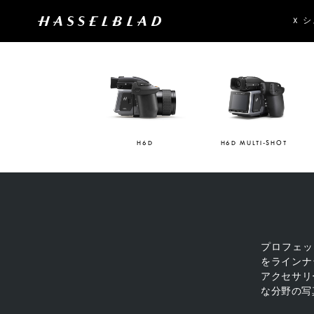
X 
H6D
H6D MULTI-SHOT
プロフェッ
をラインナ
アクセサリ
な分野の写