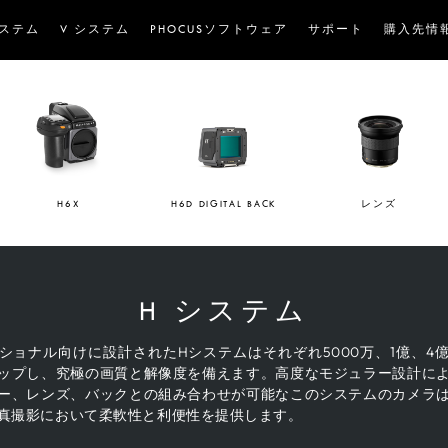
システム
V システム
PHOCUSソフトウェア
サポート
購入先情
H6X
H6D DIGITAL BACK
レンズ
H システム
ショナル向けに設計されたHシステムはそれぞれ5000万、1億、4
ップし、究極の画質と解像度を備えます。高度なモジュラー設計に
ー、レンズ、バックとの組み合わせが可能なこのシステムのカメラ
真撮影において柔軟性と利便性を提供します。