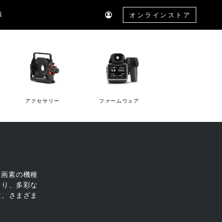
報
オンラインストア
アクセサリー
ファームウェア
億画素の機種
より、多彩な
は、さまざま