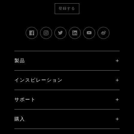
登録する
製品
X システム
インスピレーション
V システム
ストーリー
H システム
サポート
イベント
比較
X2D II 100C 専用登録特典
ハッセルブラッド アンバサダー
購入
PHOCUS（MAC/PC用）
保証規定
Hasselblad Masters
オンラインストア