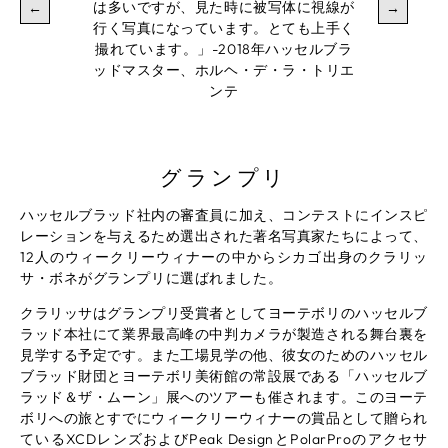
は多いですが、見た時に被写体に視線が
←
→
行く写真になっています。とても上手く
撮れています。」-2018年ハッセルブラ
ッドマスター、ホルヘ・デ・ラ・トリエ
ンテ
グランプリ
ハッセルブラッド社内の審査員に加え、コンテストにインスピ
レーションを与えるため選出された著名写真家たちによって、
12人のウィークリーウィナーの中からシカゴ出身のクラリッ
サ・ボネがグランプリに選ばれました。
クラリッサはグランプリ受賞者としてヨーテボリのハッセルブ
ラッド本社にて業界最高峰の中判カメラが製造される舞台裏を
見学する予定です。また工場見学の他、彼女のためのハッセル
ブラッド財団とヨーテボリ美術館の常設展である「ハッセルブ
ラッド＆ザ・ムーン」展へのツアーも催されます。このヨーテ
ボリへの旅とすでにウィークリーウィナーの賞品として贈られ
ているXCDレンズおよびPeak DesignとPolarProのアクセサ