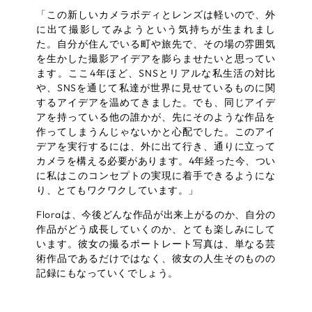
「この新しいカメラボディとレンズは軽いので、外
に出て撮影してみようという気持ちが生まれまし
た。自分が住んでいる町や旅先で、その場の雰囲気
を生かした撮影アイデアを膨らませたいと思ってい
ます。ここ4年ほど、SNSとリアルな私生活の対比
や、SNSを通じて私達が世界に見せているものに関
するアイデアを温めてきました。でも、同じアイデ
アを持っている他の誰かが、先にそのような作品を
作ってしまうんじゃないかと心配でした。このアイ
デアを実行するには、外に出て行き、通りに立って
カメラを構える必要があります。4年経った今、つい
に私はこのコンセプトの実現に着手できるようにな
り、とてもワクワクしています。」
Floraは、今後どんな作品が出来上がるのか、自分の
作品がどう成長していくのか、とても楽しみにして
います。彼女の撮るポートレート写真は、単なる芸
術作品であるだけではなく、彼女の人生そのものの
記録にもなっていくでしょう。