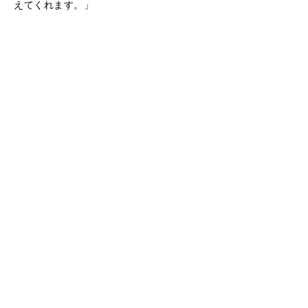
えてくれます。」
PLAY VIDEO