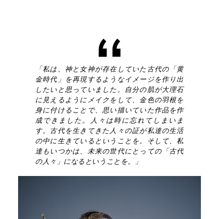
「私は、神と女神が存在していた古代の「黄
金時代」を再現するようなイメージを作り出
したいと思っていました。自分の肌が大理石
に見えるようにメイクをして、金色の羽根を
身に付けることで、思い描いていた作品を作
成できました。人々は時に忘れてしまいま
す。古代を生きてきた人々の証が私達の生活
の中に生きているということを。そして、私
達もいつかは、未来の世代にとっての「古代
の人々」になるということを。」