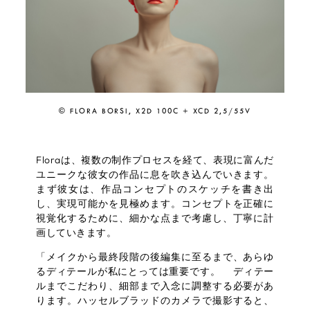
© FLORA BORSI, X2D 100C + XCD 2,5/55V
Floraは、複数の制作プロセスを経て、表現に富んだ
ユニークな彼女の作品に息を吹き込んでいきます。
まず彼女は、作品コンセプトのスケッチを書き出
し、実現可能かを見極めます。コンセプトを正確に
視覚化するために、細かな点まで考慮し、丁寧に計
画していきます。
「メイクから最終段階の後編集に至るまで、あらゆ
るディテールが私にとっては重要です。 ディテー
ルまでこだわり、細部まで入念に調整する必要があ
ります。ハッセルブラッドのカメラで撮影すると、