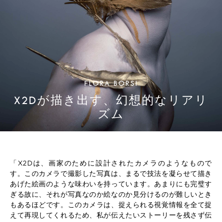
FLORA BORSI
X2Dが描き出す、幻想的なリアリ
ズム
「X2Dは、画家のために設計されたカメラのようなもので
す。このカメラで撮影した写真は、まるで技法を凝らせて描き
あげた絵画のような味わいを持っています。あまりにも完璧す
ぎる故に、それが写真なのか絵なのか見分けるのが難しいとき
もあるほどです。このカメラは、捉えられる視覚情報を全て捉
えて再現してくれるため、私が伝えたいストーリーを残さず伝