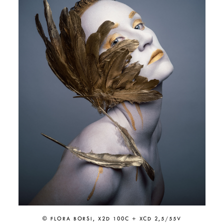
© FLORA BORSI, X2D 100C + XCD 2,5/55V