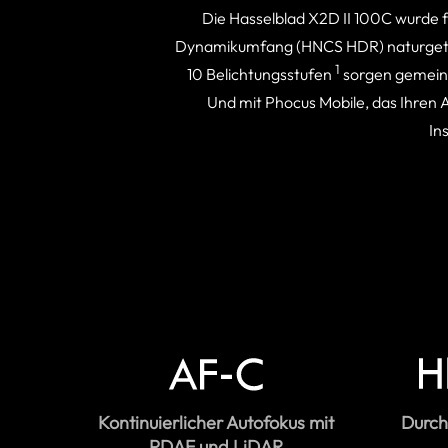
Die Hasselblad X2D II 100C wurde f
Dynamikumfang (HNCS HDR) naturgetreue
1
10 Belichtungsstufen
sorgen gemeins
Und mit Phocus Mobile, das Ihren Ar
In
Kontinuierlicher Autofokus mit
Durch
PDAF und LiDAR