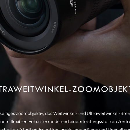
TRAWEITWINKEL-ZOOMOBJEK
lseitiges Zoomobjektiv, das Weitwinkel- und Ultraweitwinkel-Bre
nem flexiblen Fokussiermodul und einem leistungsstarken Zentr
dschaften, Stadtlandschaften, große Innenräume und Umweltporträ