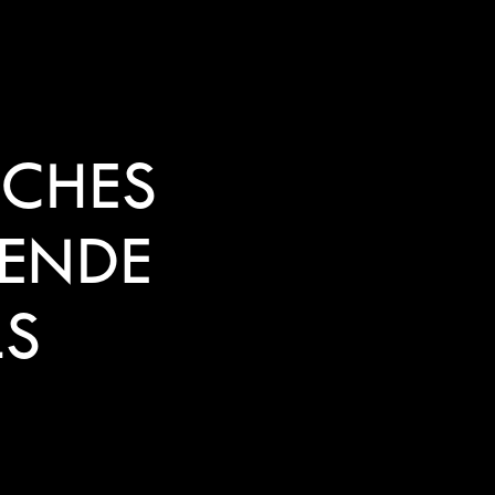
SCHES
KENDE
LS