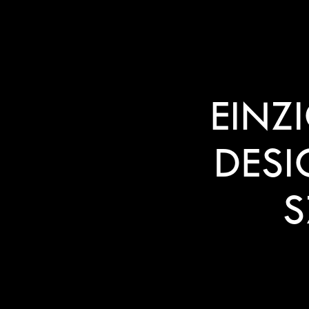
EINZ
DESI
S