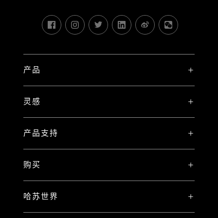
产品
X 系统
灵感
V 系统
故事
H 系统
产品支持
哈苏大使
产品对比
哈苏影像护航计划
哈苏大师
购买
PHOCUS FOR MAC/PC
X2D II 100C 专属注册礼遇
哈苏匠造
哈苏官方商城
PHOCUS MOBILE
保修声明
哈苏世界
哈苏女杰
哈苏天猫旗舰店
合作产品
我的哈苏
精彩样片