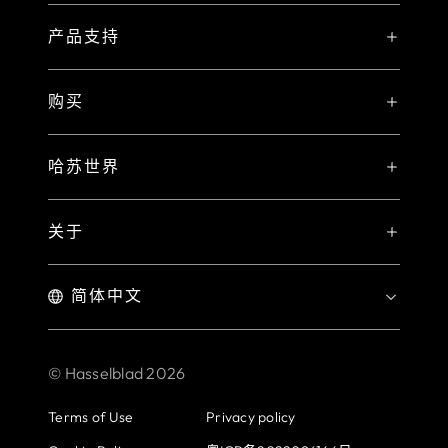
故事
H 系统
产品支持
哈苏大使
产品对比
哈苏影像护航计划
哈苏大师
购买
PHOCUS FOR MAC/PC
X2D II 100C 专属注册礼遇
哈苏匠造
哈苏官方商城
PHOCUS MOBILE
保修声明
哈苏世界
哈苏女杰
哈苏天猫旗舰店
合作产品
我的哈苏
精彩样片
Hasselblad X YOU 摄影比赛
哈苏京东旗舰店
关于
下载中心
中画幅优势
哈苏体验区
哈苏历史
授权经销商
联系我们
招聘职位
© Hasselblad
2026
新闻中心
Terms of Use
Privacy policy