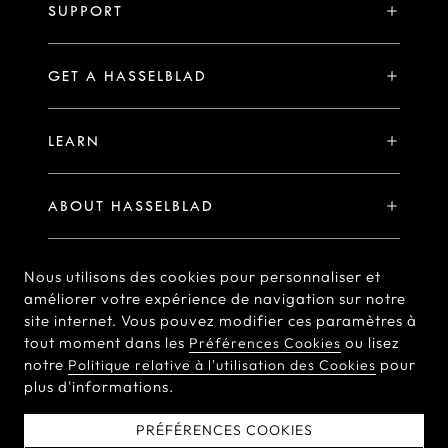
SYSTÈME H
SUPPORT
Events
Comparer
Disponibilité des services de réparation
Hasselblad Ambassadors
GET A HASSELBLAD
PHOCUS POUR MAC/PC
Avantages exclusifs à l’enregistrement de X2D II 100C
Hasselblad Masters
Online Store
PHOCUS MOBILE
Déclaration De Garantie
LEARN
Hasselblad's Home
Brand Stores
Collaborations
Mon Hasselblad
Sample Image Gallery
Hasselblad Heroines
Find a Dealer
ABOUT HASSELBLAD
Téléchargements
Medium Format Advantage
Hasselblad Moments
Hasselblad History
Nous utilisons des cookies pour personnaliser et
Hasselblad X You
Hasselblad Family
améliorer votre expérience de navigation sur notre
site internet. Vous pouvez modifier ces paramètres à
Contact Us
tout moment dans les
ou lisez
Préférences Cookies
© Hasselblad
2026
notre
pour
Politique relative à l'utilisation des Cookies
Careers
plus d'informations.
Terms of Use
Privacy policy
Articles de presse
Cookie Policy
Cookie Preferences
PRÉFÉRENCES COOKIES