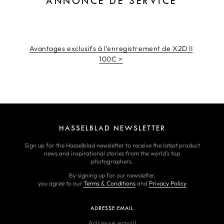
ANNONCE DE SERVICE
Avantages exclusifs à l’enregistrement de X2D II
100C >
HASSELBLAD NEWSLETTER
Sign up for the Hasselblad newsletter to receive the latest product
news and inspirational stories from the world’s top
photographers.
By signing up for our newsletter,
you agree to our
Terms & Conditions
and
Privacy Policy
ADRESSE EMAIL