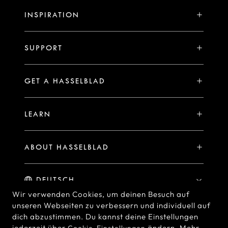
X System
INSPIRATION
V System
Stories
H System
SUPPORT
Events
Vergleichen
X2D II 100C Exklusive Registrierungsvorteile
Hasselblad Ambassadors
GET A HASSELBLAD
PHOCUS FÜR MAC/PC
Garantieerklärung
Hasselblad Masters
Online Store
PHOCUS MOBILE
Mein Hasselblad
LEARN
Hasselblad's Home
Brand Stores
Collaborations
Downloads
Sample Image Gallery
Hasselblad Heroines
Find a Dealer
ABOUT HASSELBLAD
Medium Format Advantage
Hasselblad Moments
Hasselblad History
Hasselblad X You
Hasselblad Family
Wir verwenden Cookies, um deinen Besuch auf
unseren Webseiten zu verbessern und individuell auf
Contact Us
dich abzustimmen. Du kannst deine Einstellungen
© Hasselblad
2026
jederzeit über
ändern. Mehr