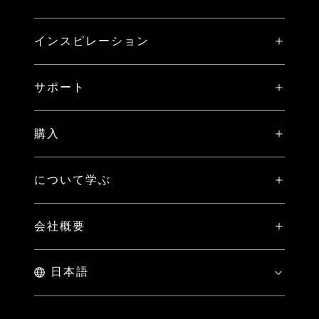
X システム
インスピレーション
V システム
ストーリー
H システム
サポート
イベント
比較
X2D II 100C 専用登録特典
ハッセルブラッド アンバサダー
購入
PHOCUS（MAC/PC用）
保証規定
Hasselblad Masters
オンラインストア
PHOCUS MOBILE
マイ・ハッセルブラッド
について学ぶ
Hasselblad Heroines
ブランドストア
コラボレーション
ダウンロード
サンプルイメージギャラリー
Hasselblad X You
近くの販売店をさがす
会社概要
ミディアムフォーマットの利点
ハッセルブラッドの歴史
お問い合わせ
採用情報