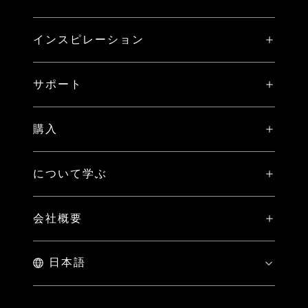
X システム
インスピレーション
V システム
ストーリー
H システム
サポート
イベント
比較
X2D II 100C 専用登録特典
ハッセルブラッド アンバサダー
購入
PHOCUS（MAC/PC用）
保証規定
Hasselblad Masters
オンラインストア
PHOCUS MOBILE
マイ・ハッセルブラッド
について学ぶ
Hasselblad Heroines
ブランドストア
コラボレーション
ダウンロード
サンプルイメージギャラリー
Hasselblad X You
近くの販売店をさがす
会社概要
ミディアムフォーマットの利点
ハッセルブラッドの歴史
お問い合わせ
採用情報